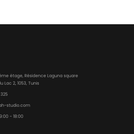
3éme étage, Résidence Laguna square
u Lac 2, 1053, Tunis
 325
ah-studio.com
9:00 - 18:00