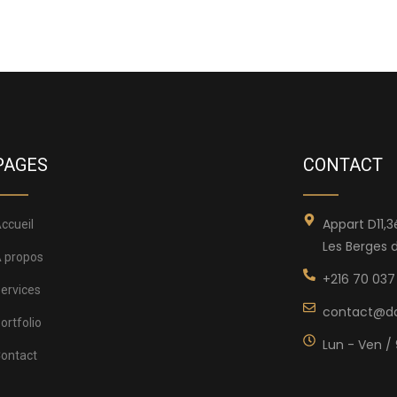
PAGES
CONTACT
Appart D11,
ccueil
Les Berges d
 propos
+216 70 037
ervices
contact@d
ortfolio
Lun - Ven / 
ontact