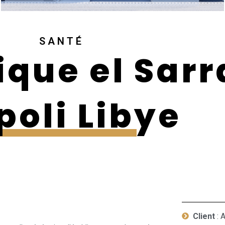
SANTÉ
ique el Sarr
poli Libye
Client
: 