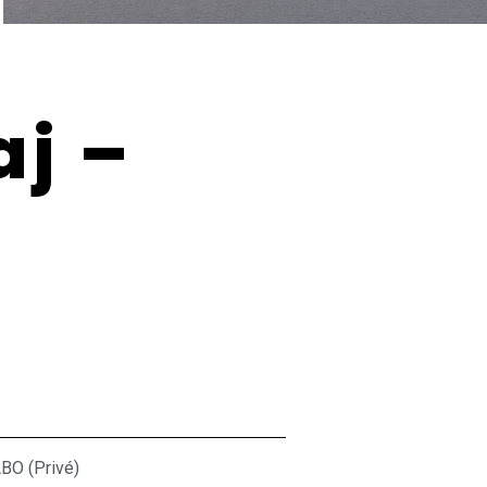
aj –
ABO (Privé)