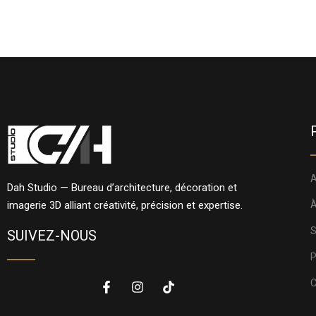
A
Dah Studio — Bureau d’architecture, décoration et
imagerie 3D alliant créativité, précision et expertise.
À
S
SUIVEZ-NOUS
P
C