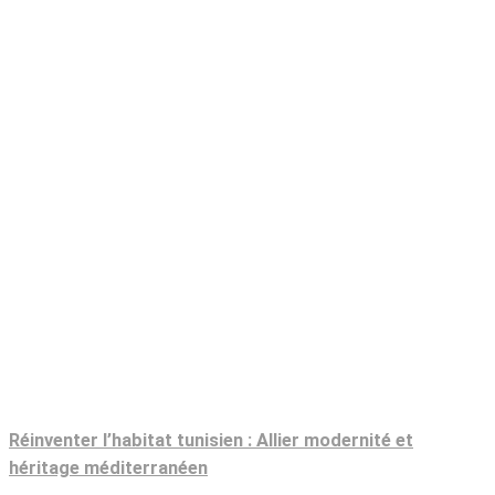
Réinventer l’habitat tunisien : Allier modernité et
héritage méditerranéen